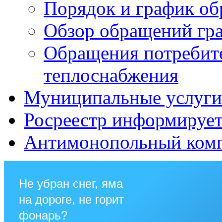
Порядок и график о
Обзор обращений гр
Обращения потребит
теплоснабжения
Муниципальные услуги 
Росреестр информируе
Антимонопольный ком
Не убран снег, яма
на дороге, не горит
фонарь?