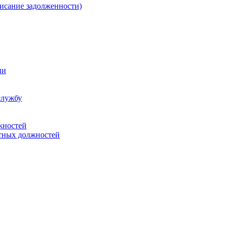
писание задолженности)
ии
службу
жностей
тных должностей