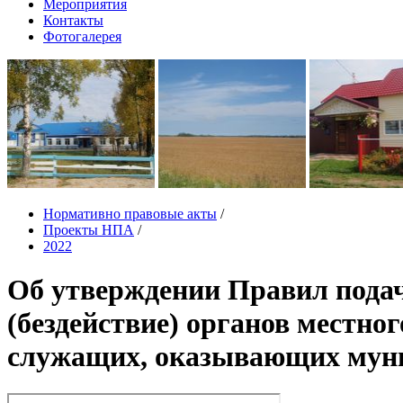
Мероприятия
Контакты
Фотогалерея
Нормативно правовые акты
/
Проекты НПА
/
2022
Об утверждении Правил подач
(бездействие) органов местн
служащих, оказывающих мун