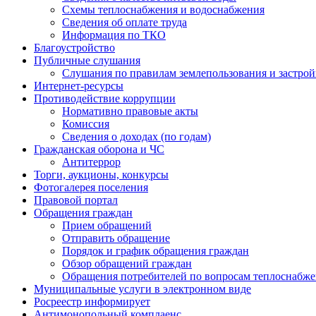
Схемы теплоснабжения и водоснабжения
Сведения об оплате труда
Информация по ТКО
Благоустройство
Публичные слушания
Слушания по правилам землепользования и застро
Интернет-ресурсы
Противодействие коррупции
Нормативно правовые акты
Комиссия
Сведения о доходах (по годам)
Гражданская оборона и ЧС
Антитеррор
Торги, аукционы, конкурсы
Фотогалерея поселения
Правовой портал
Обращения граждан
Прием обращений
Отправить обращение
Порядок и график обращения граждан
Обзор обращений граждан
Обращения потребителей по вопросам теплоснабж
Муниципальные услуги в электронном виде
Росреестр информирует
Антимонопольный комплаенс