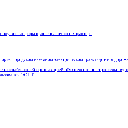
 получить информацию справочного характера
рте, городском наземном электрическом транспорте и в дорож
плоснабжающей организацией обязательств по строительству, р
ользования ООПТ