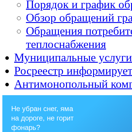
Порядок и график о
Обзор обращений гр
Обращения потребит
теплоснабжения
Муниципальные услуги 
Росреестр информируе
Антимонопольный ком
Не убран снег, яма
на дороге, не горит
фонарь?