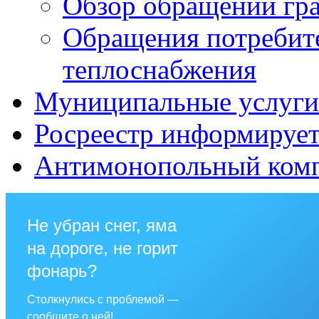
Обзор обращений гр
Обращения потребит
теплоснабжения
Муниципальные услуги 
Росреестр информируе
Антимонопольный ком
Не убран снег, яма
на дороге, не горит
фонарь?
Столкнулись с проблемой —
сообщите о ней!